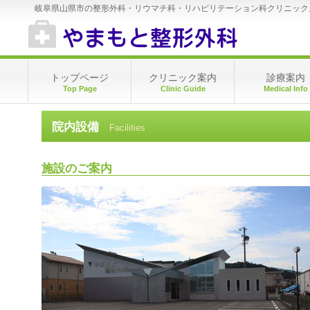
岐阜県山県市の整形外科・リウマチ科・リハビリテーション科クリニック
トップページ
クリニック案内
診療案内
Top Page
Clinic Guide
Medical Info
院内設備
Facilities
施設のご案内